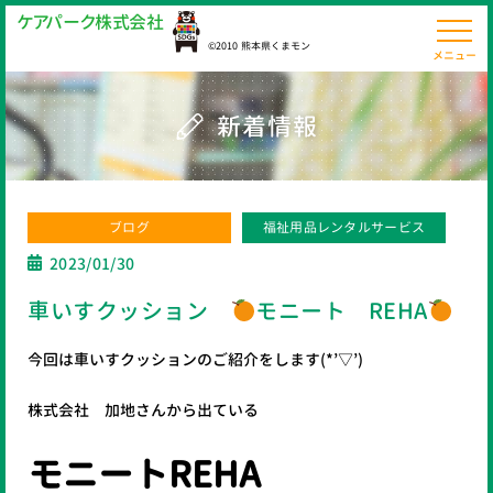
ケ
ア
パ
ー
ク
株
式
会
社
©2010 熊本県くまモン
メニュー
新着情報
ブログ
福祉用品レンタルサービス
2023/01/30
車いすクッション
モニート REHA
今回は車いすクッションのご紹介をします(*’▽’)
株式会社 加地さんから出ている
モニートREHA