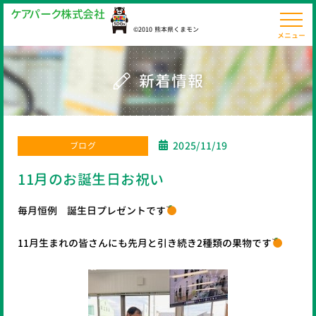
ケ
ア
パ
ー
ク
株
式
会
社
©2010 熊本県くまモン
メニュー
新着情報
2025/11/19
ブログ
11月のお誕生日お祝い
毎月恒例 誕生日プレゼントです
11月生まれの皆さんにも先月と引き続き2種類の果物です