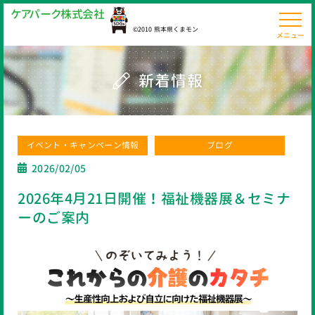
ケ
ア
パ
ー
ク
株
式
会
社
©2010 熊本県くまモン
メニュー
新着情報
イベント・キャンペーン情報
ブログ
2026/02/05
2026年4月21日開催！福祉機器展＆セミナ
ーのご案内