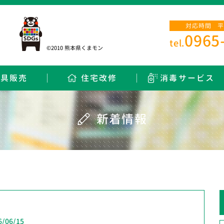
対応時間 平日
0965
tel.
©2010 熊本県くまモン
用具販売
住宅改修
消毒サービス
新着情報
6/06/15