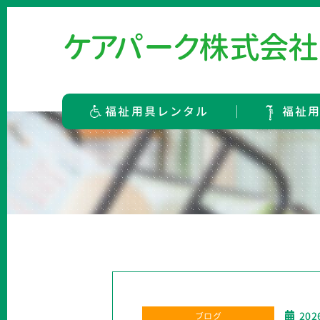
ケ
ア
パ
ー
ク
株
式
会
社
福祉用具レンタル
福祉
202
ブログ