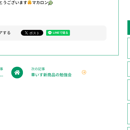
とうございます
マカロン
アする
事
次の記事
.
車いす新商品の勉強会