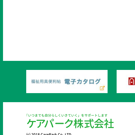
｢いつまでも自分らしくいきていく」をサポートします
ケ
ア
パ
ー
ク
株
式
会
社
(c) 2018 CarePark Co.,LTD.