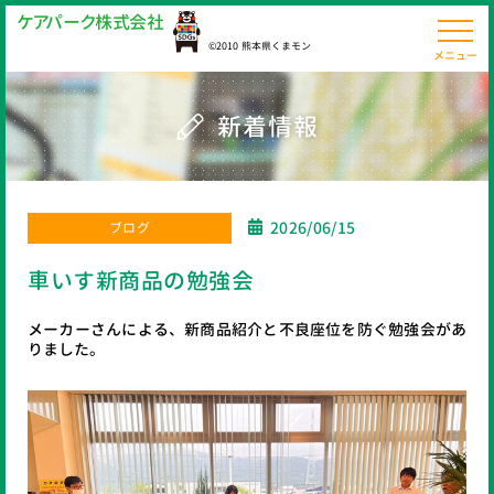
ケ
ア
パ
ー
ク
株
式
会
社
©2010 熊本県くまモン
メニュー
新着情報
2026/06/15
ブログ
車いす新商品の勉強会
メーカーさんによる、新商品紹介と不良座位を防ぐ勉強会があ
りました。