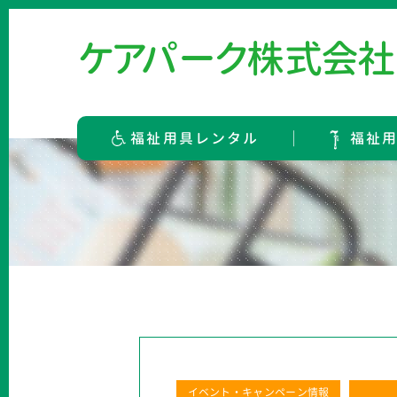
ケ
ア
パ
ー
ク
株
式
会
社
福祉用具レンタル
福祉
イベント・キャンペーン情報