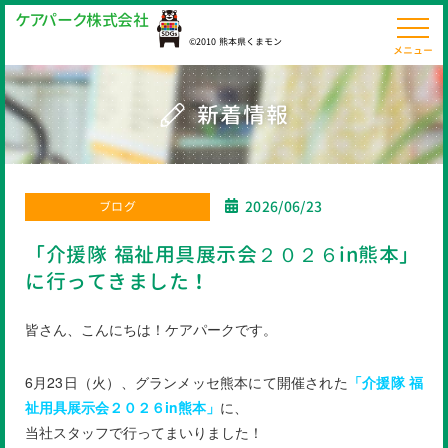
ケ
ア
パ
ー
ク
株
式
会
社
©2010 熊本県くまモン
メニュー
新着情報
2026/06/23
ブログ
「介援隊 福祉用具展示会２０２６in熊本」
に行ってきました！
皆さん、こんにちは！ケアパークです。
6月23日（火）、グランメッセ熊本にて開催された
「介援隊 福
祉用具展示会２０２６in熊本」
に、
当社スタッフで行ってまいりました！